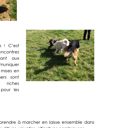
x ! C’est
ncontres
tant aux
uniquer
 mises en
hers sont
iches
pour les
prendre à marcher en laisse ensemble dans