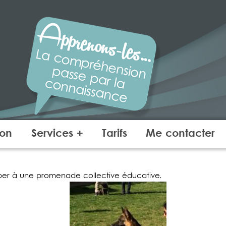
ANIMALEMOI
COMPORTEMENT – E
ion
Services +
Tarifs
Me contacter
ciper à une promenade collective éducative.