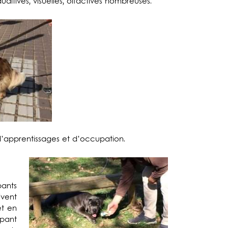
ditives, visuelles, olfactives nombreuses.
d’apprentissages et d’occupation.
pants
vent
t en
pant