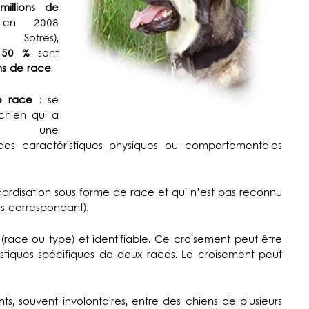
millions de
n 2008
 Sofres),
e
50 %
sont
ns de race
.
e race
: se
 chien qui a
i une
 des caractéristiques physiques ou comportementales
ndardisation sous forme de race et qui n’est pas reconnu
es correspondant).
 (race ou type) et identifiable. Ce croisement peut être
ristiques spécifiques de deux races. Le croisement peut
ts, souvent involontaires, entre des chiens de plusieurs