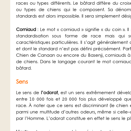
races ou types différents. Le bâtard diffère du croi
ou types de chiens qui le composent. Sa dénom
standards est alors impossible. Il sera simplement dé
Corniaud
: Le mot « corniaud » signifie « du coin ». Il
standardisation sous forme de race mais qui su
caractéristiques particulières. Il s’agit généraleme
et dont le standard n’est pas défini précisément. Parf
Chien de Canaan ou encore du Basenji, corniauds à 
de chiens. Dans le langage courant le mot corniau
bâtard.
Sens
Le sens de
l’odorat
, est un sens extrêmement développ
entre 10 000 fois et 20 000 fois plus développé q
race. À noter que ce sens est discriminant (le chie
parmi une multitude d’autres odeurs, même si celle-c
par l’Homme. L’odorat constitue en effet le sens le 