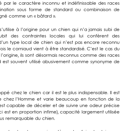
sé par le caractère inconnu et indéfinissable des races
ination sous forme de standard ou combinaison de
signé comme un « bâtard ».
 s’utilise à l’origine pour un chien qui n’a jamais subi de
bit des contraintes locales qui lui confèrent des
nt d’un type local de chien qui n’est pas encore reconnu
ois le corniaud vient à être standardisé. C’est le cas du
l’origine, ils sont désormais reconnus comme des races
d est souvent utilisé abusivement comme synonyme de
é chez le chien car il est le plus indispensable. Il est
ue chez l’Homme et varie beaucoup en fonction de la
n est capable de déceler et de suivre une odeur précise
i est en proportion infime), capacité largement utilisée
plus remarquable du chien.