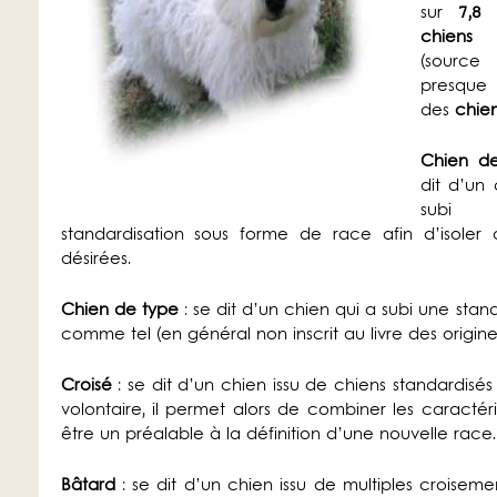
sur
7,8 
chiens
e
(source
presqu
des
chie
Chien d
dit d’un
sub
standardisation sous forme de race afin d’isoler
désirées.
Chien de type
: se dit d’un chien qui a subi une sta
comme tel (en général non inscrit au livre des origin
Croisé
: se dit d’un chien issu de chiens standardisés
volontaire, il permet alors de combiner les caracté
être un préalable à la définition d’une nouvelle race.
Bâtard
: se dit d’un chien issu de multiples croisemen