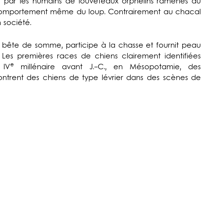
par les humains de louveteaux orphelins ramenés au
 comportement même du loup. Contrairement au chacal
n société.
de bête de somme, participe à la chasse et fournit peau
. Les premières races de chiens clairement identifiées
e
 IV
millénaire avant J.-C., en Mésopotamie, des
montrent des chiens de type lévrier dans des scènes de