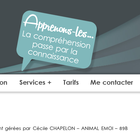
ANIMALEMOI
COMPORTEMENT – E
ion
Services +
Tarifs
Me contacter
sont gérées par Cécile CHAPELON – ANIMAL EMOI – 89B