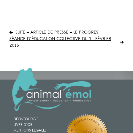
Navigation
de
SUITE – ARTICLE DE PRESSE – LE PROGRÈS
l’article
SÉANCE D’ÉDUCATION COLLECTIVE DU 14 FÉVRIER
2015
DÉONTOLOGIE
LIVRE D’OR
MENTIONS LÉGALES